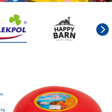
94…
 kg