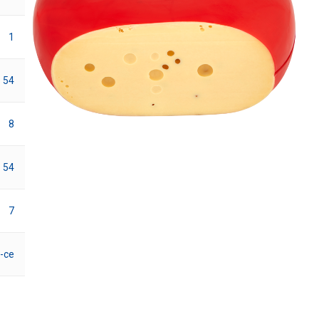
1
54
8
54
7
-ce