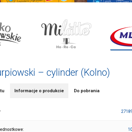
rpiowski – cylinder (Kolno)
tu
Informacje o produkcie
Do pobrania
y
2718
jednostkowe:
10