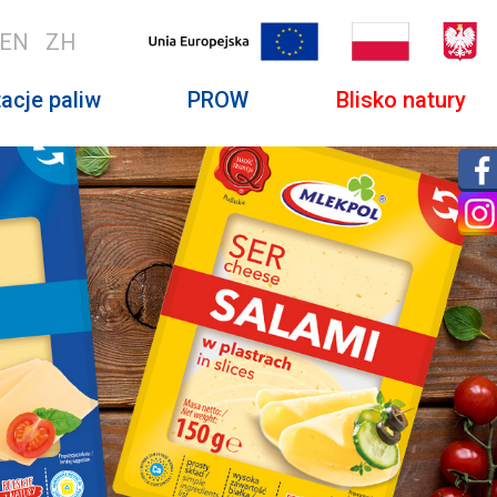
EN
ZH
acje paliw
PROW
Blisko natury