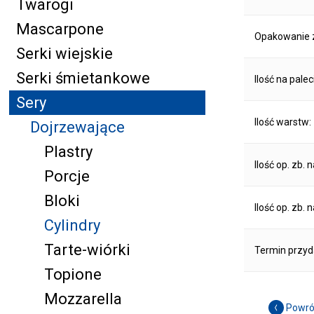
Twarogi
Mascarpone
Opakowanie z
Serki wiejskie
Serki śmietankowe
Ilość na palec
Sery
Ilość warstw:
Dojrzewające
Plastry
Ilość op. zb. 
Porcje
Bloki
Ilość op. zb. 
Cylindry
Tarte-wiórki
Termin przyd
Topione
Mozzarella
Powró