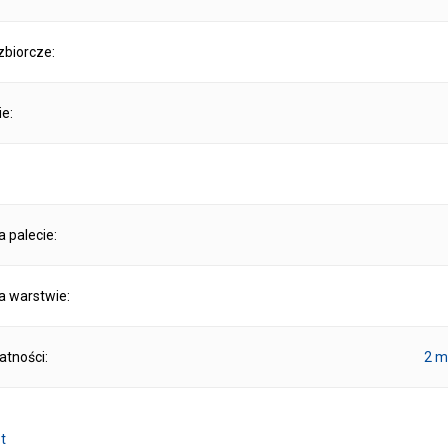
biorcze:
ie:
na palecie:
na warstwie:
atności:
2 m
t