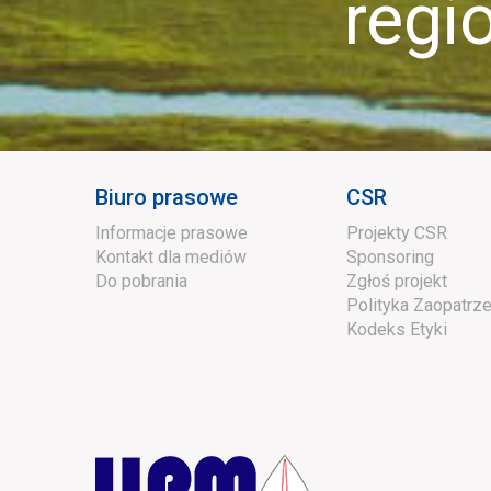
region
Biuro prasowe
CSR
Informacje prasowe
Projekty CSR
Kontakt dla mediów
Sponsoring
Do pobrania
Zgłoś projekt
Polityka Zaopatrze
Kodeks Etyki