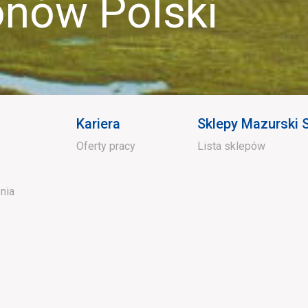
ów Polski
Kariera
Sklepy Mazurski
Oferty pracy
Lista sklepów
nia