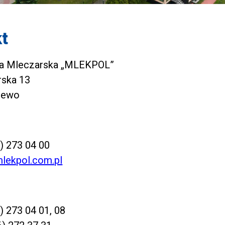
t
ia Mleczarska „MLEKPOL”
rska 13
jewo
) 273 04 00
lekpol.com.pl
) 273 04 01
,
08