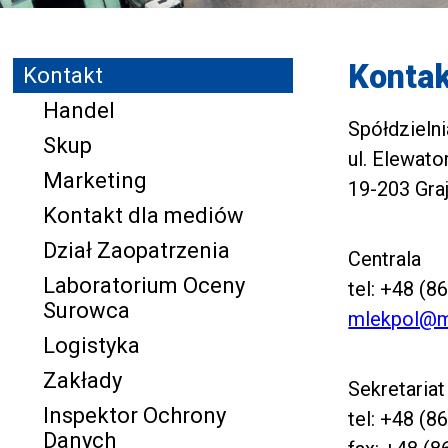
Kontak
Kontakt
Handel
Spółdzieln
Skup
ul. Elewato
Marketing
19-203 Gra
Kontakt dla mediów
Dział Zaopatrzenia
Centrala
Laboratorium Oceny
tel:
+48 (86
Surowca
mlekpol@m
Logistyka
Zakłady
Sekretariat
Inspektor Ochrony
tel:
+48 (86
Danych