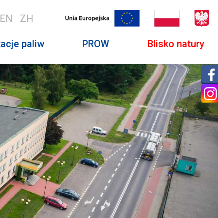
EN
ZH
acje paliw
PROW
Blisko natury