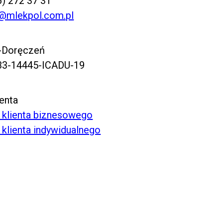
6) 272 37 31
t@mlekpol.com.pl
e-Doręczeń
33-14445-ICADU-19
ienta
 klienta biznesowego
 klienta indywidualnego