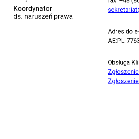
fax:
+48 (8
Koordynator
sekretaria
ds. naruszeń prawa
Adres do 
AE:PL-776
Obsługa Kl
Zgłoszenie
Zgłoszenie