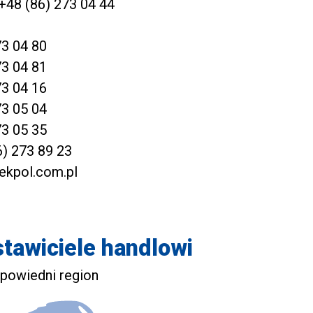
+48 (86) 273 04 44
73 04 80
73 04 81
73 04 16
73 05 04
73 05 35
6) 273 89 23
ekpol.com.pl
tawiciele handlowi
powiedni region