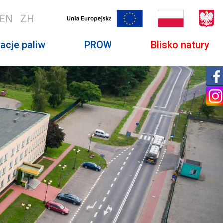
EN
ZH
acje paliw
PROW
Blisko natury