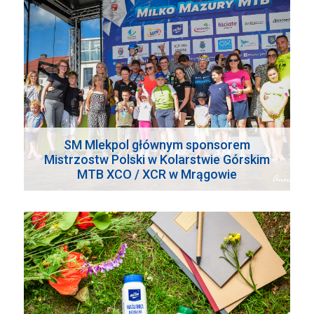
SM Mlekpol głównym sponsorem
Mistrzostw Polski w Kolarstwie Górskim
MTB XCO / XCR w Mrągowie