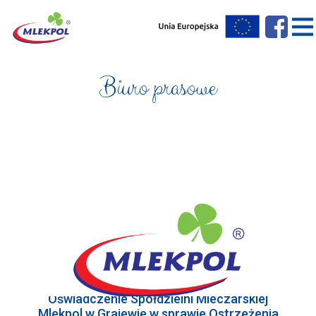
Biuro prasowe
Oświadczenie Spółdzielni Mleczarskiej
Mlekpol w Grajewie w sprawie Ostrzeżenia