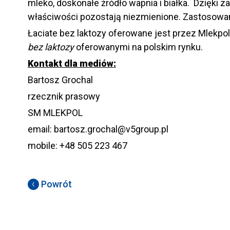
mleko, doskonałe źródło wapnia i białka. Dzięki
właściwości pozostają niezmienione. Zastosowan
Łaciate bez laktozy oferowane jest przez Mlekpo
bez laktozy
oferowanymi na polskim rynku.
Kontakt dla mediów:
Bartosz Grochal
rzecznik prasowy
SM MLEKPOL
email: bartosz.grochal@v5group.pl
mobile: +48 505 223 467
Powrót