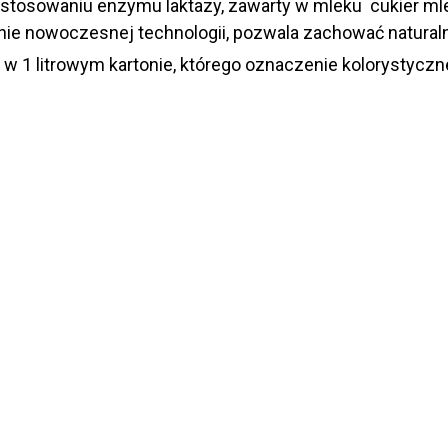
 zastosowaniu enzymu laktazy, zawarty w mleku cukier ml
ie nowoczesnej technologii, pozwala zachować naturaln
l w 1 litrowym kartonie, którego oznaczenie kolorystycz