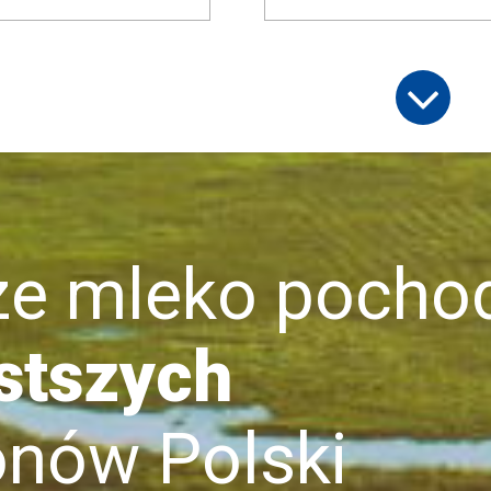
mleko pochod
stszych
ów Polski