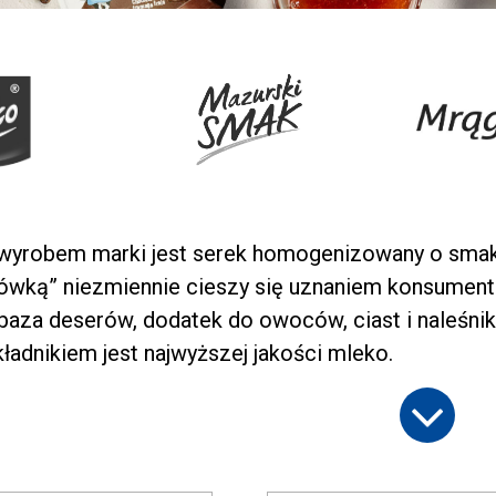
yrobem marki jest serek homogenizowany o smaku
rówką” niezmiennie cieszy się uznaniem konsumen
baza deserów, dodatek do owoców, ciast i naleśnik
ładnikiem jest najwyższej jakości mleko.