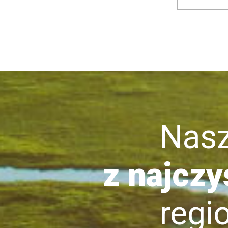
Nasze 
z najczy
region