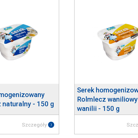
Serek homogenizo
omogenizowany
Rolmlecz waniliowy
 naturalny - 150 g
wanilii - 150 g
Szczegóły
Szcz