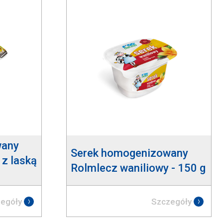
wany
Serek homogenizowany
 z laską
Rolmlecz waniliowy - 150 g
egóły
Szczegóły