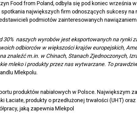
yn Food from Poland, odbyła się pod koniec września w
spotkania największych firm odnoszących sukcesy na r
rzedstawicieli podmiotów zainteresowanych nawiązaniem
d 30% naszych wyrobów jest eksportowanych na rynki za
woich odbiorców w większości krajów europejskich, Amer
znaleźć m.in. w Chinach, Stanach Zjednoczonych, Izraelu,
olskie mleko i produkty przez nas wytwarzane. To prawdz
andlu Mlekpolu.
ksportu produktów nabiałowych w Polsce. Największym 
nki Łaciate, produkty o przedłużonej trwałości (UHT) ora
półpracy, jaką zapewnia Mlekpol