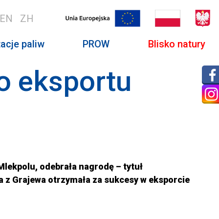
EN
ZH
acje paliw
PROW
Blisko natury
o eksportu
lekpolu, odebrała nagrodę – tytuł
 z Grajewa otrzymała za sukcesy w eksporcie