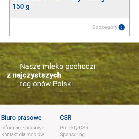
150 g
Szczegóły
Nasze mleko pochodzi
z najczystszych
regionów Polski
Biuro prasowe
CSR
Informacje prasowe
Projekty CSR
Kontakt dla mediów
Sponsoring