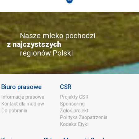
Nasze mleko pochodzi
z najczystszych
regionów Polski
Biuro prasowe
CSR
Informacje prasowe
Projekty CSR
Kontakt dla mediów
Sponsoring
Do pobrania
Zgłoś projekt
Polityka Zaopatrzenia
Kodeks Etyki