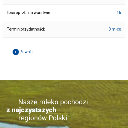
Ilość op. zb. na warstwie:
16
Termin przydatności:
3 m-ce
Powrót
Nasze mleko pochodzi
z najczystszych
regionów Polski