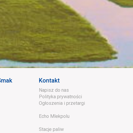
 Smak
Kontakt
Napisz do nas
Polityka prywatności
Ogłoszenia i przetargi
Echo Mlekpolu
Stacje paliw