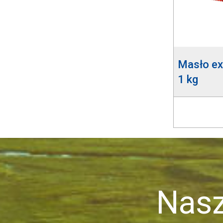
Masło ex
1 kg
Nasze 