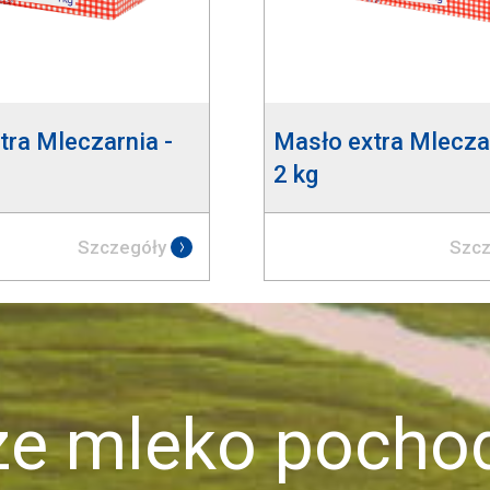
tra Mleczarnia -
Masło extra Mleczar
2 kg
Szczegóły
Szcz
mleko pochod