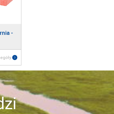
nia -
egóły
zi