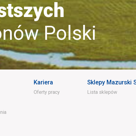
stszych
ów Polski
Kariera
Sklepy Mazurski
Oferty pracy
Lista sklepów
nia