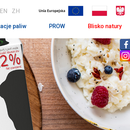
EN
ZH
acje paliw
PROW
Blisko natury