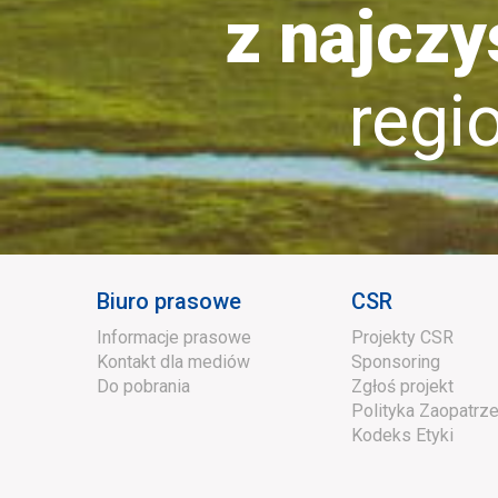
z najczy
region
Biuro prasowe
CSR
Informacje prasowe
Projekty CSR
Kontakt dla mediów
Sponsoring
Do pobrania
Zgłoś projekt
Polityka Zaopatrze
Kodeks Etyki