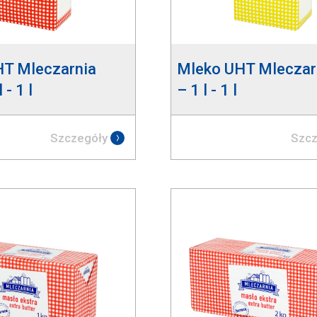
HT Mleczarnia
Mleko UHT Mleczar
 - 1 l
– 1 l - 1 l
Szczegóły
Szcz