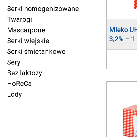
Serki homogenizowane
Twarogi
Mleko U
Mascarpone
3,2% – 1 l
Serki wiejskie
Serki śmietankowe
Sery
Bez laktozy
HoReCa
Lody