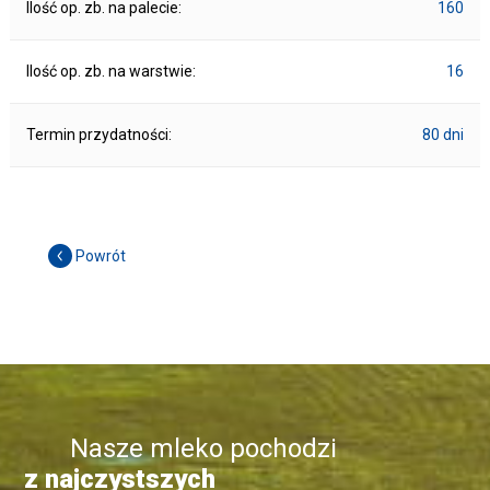
Ilość op. zb. na palecie:
160
Ilość op. zb. na warstwie:
16
Termin przydatności:
80 dni
Powrót
Nasze mleko pochodzi
z najczystszych