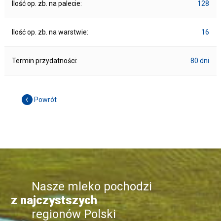
Ilość op. zb. na palecie:
128
Ilość op. zb. na warstwie:
16
Termin przydatności:
80 dni
Powrót
Nasze mleko pochodzi
z najczystszych
regionów Polski