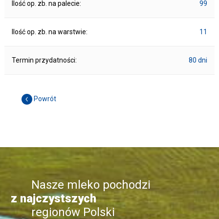
Ilość op. zb. na palecie:
99
Ilość op. zb. na warstwie:
11
Termin przydatności:
80 dni
Powrót
Nasze mleko pochodzi
z najczystszych
regionów Polski