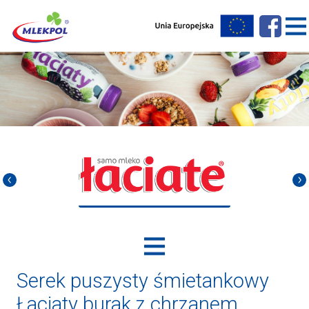
Serek puszysty śmietankowy
Łaciaty burak z chrzanem