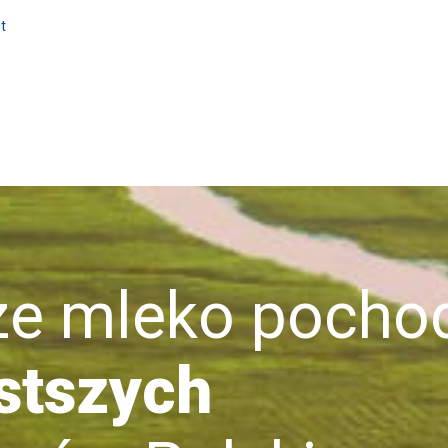
t
mleko pochod
stszych