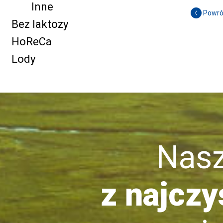
Inne
Powró
Bez laktozy
HoReCa
Lody
Nasze 
z najczy