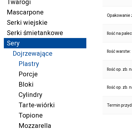
Twarogi
Mascarpone
Opakowanie z
Serki wiejskie
Serki śmietankowe
Ilość na palec
Sery
Ilość warstw:
Dojrzewające
Plastry
Ilość op. zb. 
Porcje
Bloki
Ilość op. zb. 
Cylindry
Tarte-wiórki
Termin przyd
Topione
Mozzarella