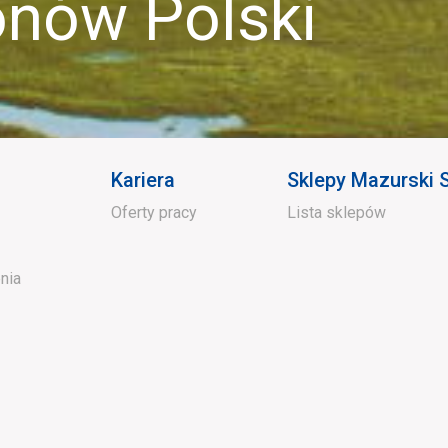
ów Polski
Kariera
Sklepy Mazurski
Oferty pracy
Lista sklepów
nia