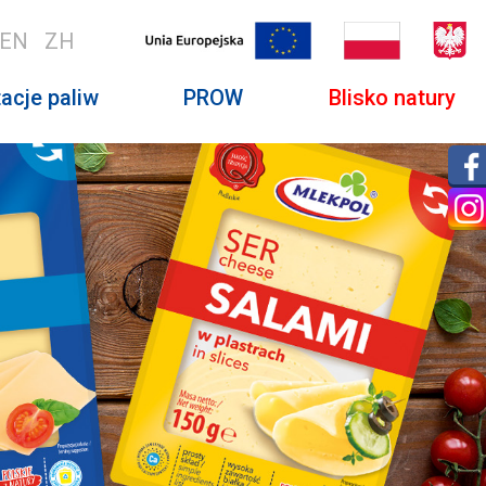
EN
ZH
acje paliw
PROW
Blisko natury