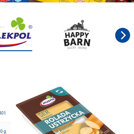
401
0 g