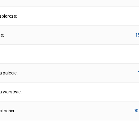
biorcze:
ie:
1
na palecie:
na warstwie:
atności:
90