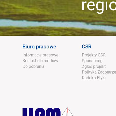
region
Biuro prasowe
CSR
Informacje prasowe
Projekty CSR
Kontakt dla mediów
Sponsoring
Do pobrania
Zgłoś projekt
Polityka Zaopatrze
Kodeks Etyki