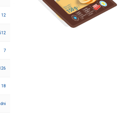
12
512
7
126
18
 dni