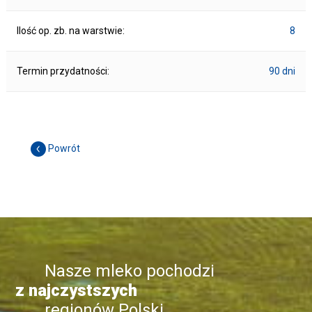
Ilość op. zb. na warstwie:
8
Termin przydatności:
90 dni
Powrót
Nasze mleko pochodzi
z najczystszych
regionów Polski