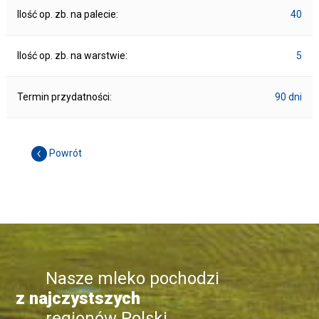
Ilość op. zb. na palecie:
40
Ilość op. zb. na warstwie:
5
Termin przydatności:
90 dni
Powrót
Nasze mleko pochodzi
z najczystszych
regionów Polski