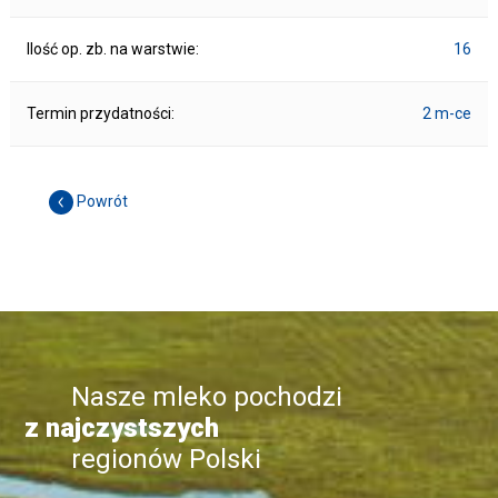
Ilość op. zb. na warstwie:
16
Termin przydatności:
2 m-ce
Powrót
Nasze mleko pochodzi
z najczystszych
regionów Polski