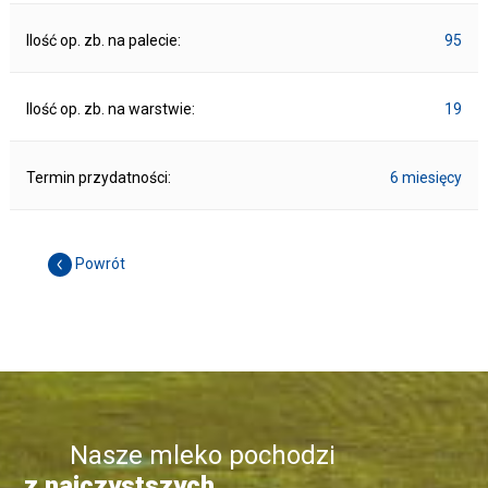
Ilość op. zb. na palecie:
95
Ilość op. zb. na warstwie:
19
Termin przydatności:
6 miesięcy
Powrót
Nasze mleko pochodzi
z najczystszych