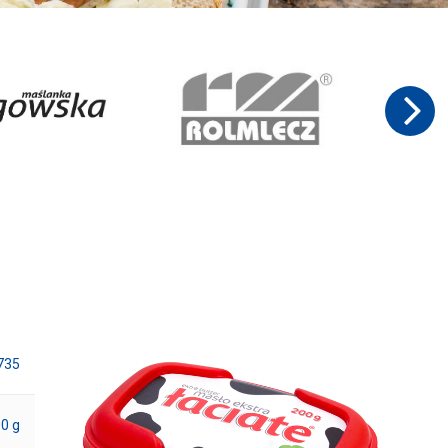
735
0 g