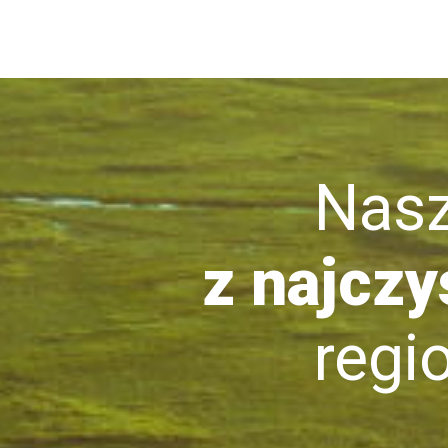
Nasze 
z najczy
region