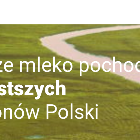
mleko pochod
stszych
ów Polski