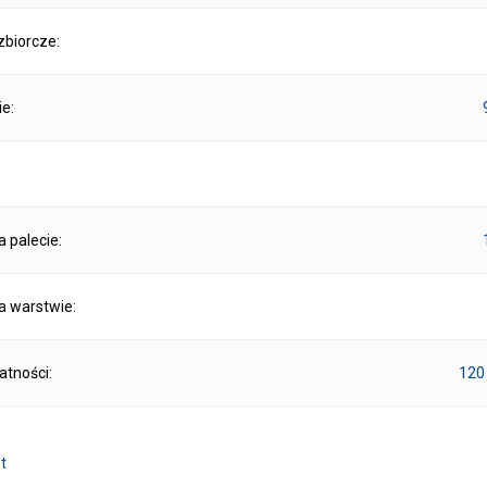
biorcze:
ie:
na palecie:
na warstwie:
atności:
120
t