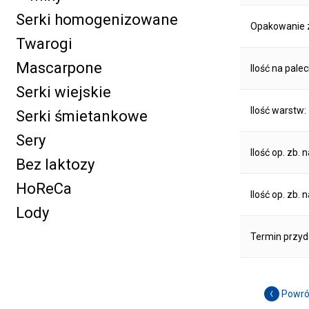
Serki homogenizowane
Opakowanie z
Twarogi
Mascarpone
Ilość na palec
Serki wiejskie
Ilość warstw:
Serki śmietankowe
Sery
Ilość op. zb. 
Bez laktozy
HoReCa
Ilość op. zb. 
Lody
Termin przyd
Powró