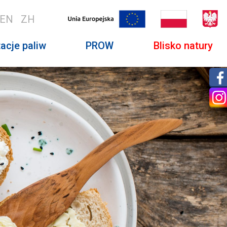
EN
ZH
acje paliw
PROW
Blisko natury