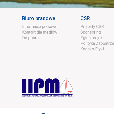
Biuro prasowe
CSR
Informacje prasowe
Projekty CSR
Kontakt dla mediów
Sponsoring
Do pobrania
Zgłoś projekt
Polityka Zaopatrze
Kodeks Etyki