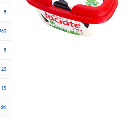
8
960
8
120
15
 dni