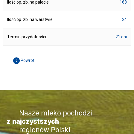
Ilość op. zb. na palecie:
168
Ilość op. zb. na warstwie:
24
Termin przydatności:
21 dni
Powrót
Nasze mleko pochodzi
z najczystszych
regionów Polski