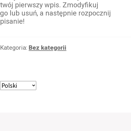
twój pierwszy wpis. Zmodyfikuj
go lub usuń, a następnie rozpocznij
pisanie!
Kategoria:
Bez kategorii
Wybierz
język
Mleko