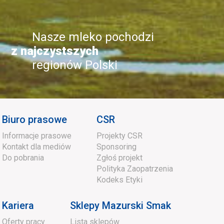
Nasze mleko pochodzi
z najczystszych
regionów Polski
Biuro prasowe
CSR
Informacje prasowe
Projekty CSR
Kontakt dla mediów
Sponsoring
Do pobrania
Zgłoś projekt
Polityka Zaopatrzenia
Kodeks Etyki
Kariera
Sklepy Mazurski Smak
Oferty pracy
Lista sklepów