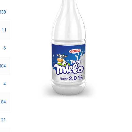
038
1 l
6
504
4
84
21