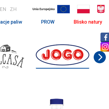
EN
ZH
acje paliw
PROW
Blisko natury