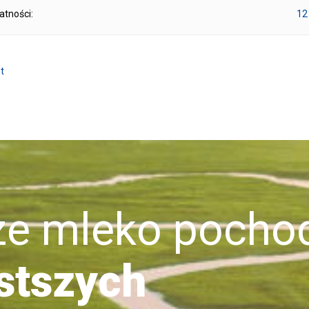
atności:
12
t
mleko pochod
stszych