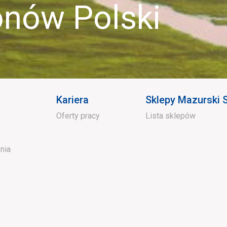
ów Polski
Kariera
Sklepy Mazurski
Oferty pracy
Lista sklepów
nia