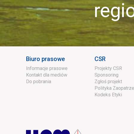
region
Biuro prasowe
CSR
Informacje prasowe
Projekty CSR
Kontakt dla mediów
Sponsoring
Do pobrania
Zgłoś projekt
Polityka Zaopatrze
Kodeks Etyki