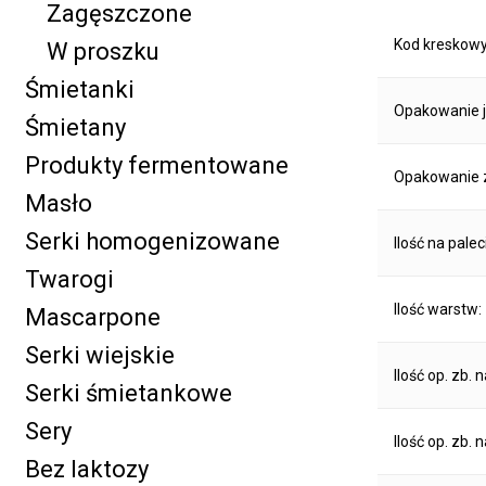
Zagęszczone
Kod kreskow
W proszku
Śmietanki
Opakowanie 
Śmietany
Produkty fermentowane
Opakowanie z
Masło
Serki homogenizowane
Ilość na palec
Twarogi
Ilość warstw:
Mascarpone
Serki wiejskie
Ilość op. zb. 
Serki śmietankowe
Sery
Ilość op. zb. 
Bez laktozy