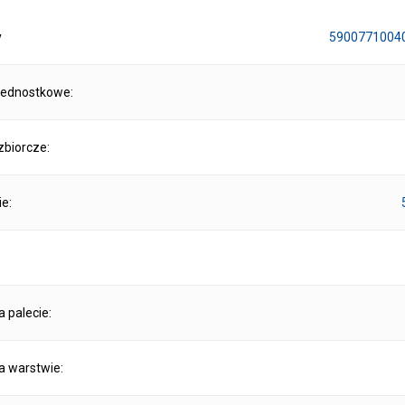
y
5900771004
jednostkowe:
biorcze:
ie:
na palecie:
na warstwie: