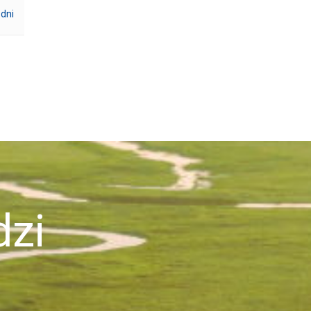
 dni
zi