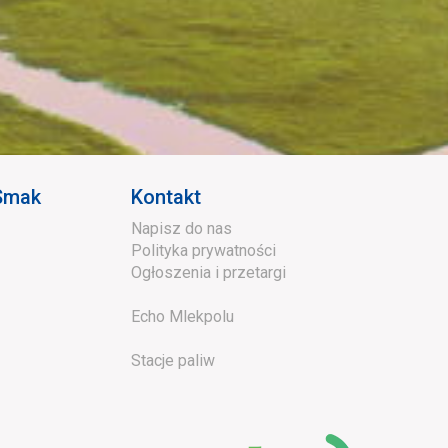
 Smak
Kontakt
Napisz do nas
Polityka prywatności
Ogłoszenia i przetargi
Echo Mlekpolu
Stacje paliw