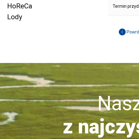
HoReCa
Termin przyd
Lody
Powró
Nasze 
z najczy