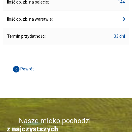
Ilość op. zb. na palecie:
144
Ilość op. zb. na warstwie:
8
Termin przydatności:
33 dni
Powrót
Nasze mleko pochodzi
z najczystszych