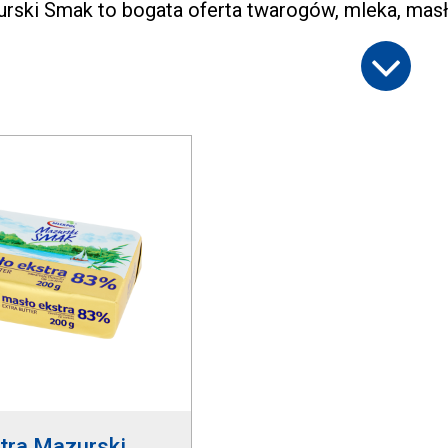
urski Smak to bogata oferta twarogów, mleka, masła
tra Mazurski