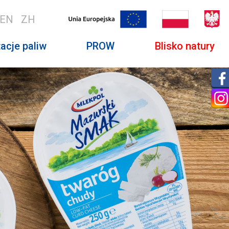
EN
ZH
acje paliw
PROW
Blisko natury