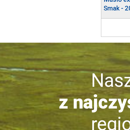
Smak - 2
Nasze 
z najczy
region