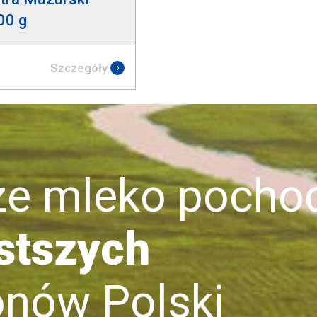
00 g
Szczegóły
mleko pochod
stszych
ów Polski