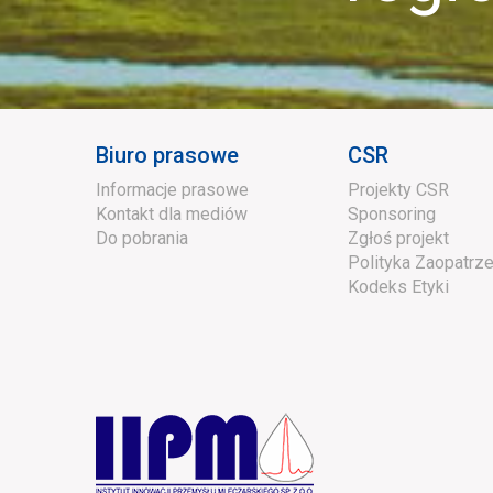
Biuro prasowe
CSR
Informacje prasowe
Projekty CSR
Kontakt dla mediów
Sponsoring
Do pobrania
Zgłoś projekt
Polityka Zaopatrze
Kodeks Etyki