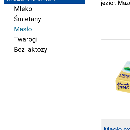
jezior. Maz
Mleko
Śmietany
Masło
Twarogi
Bez laktozy
Masło ex