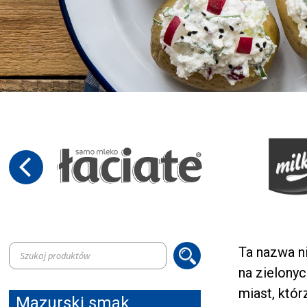
Wyszukiwarka
Ta nazwa n
produktów
na zielony
miast, któ
Mazurski smak