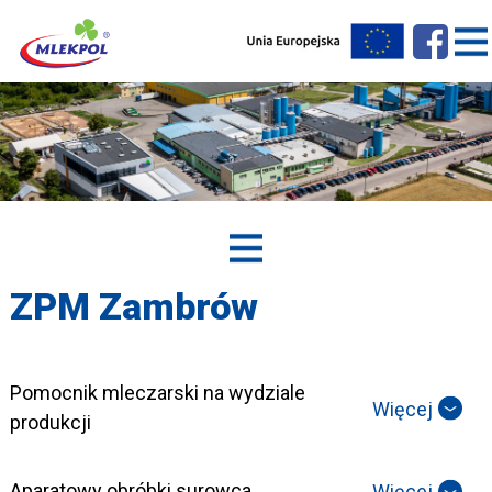
ZPM Zambrów
Pomocnik mleczarski na wydziale
Więcej
produkcji
Aparatowy obróbki surowca
Więcej