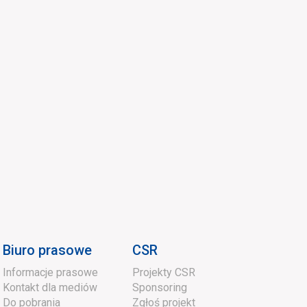
Topione
Mozzarella
Inne
Bez laktozy
HoReCa
Lody
Biuro prasowe
CSR
Informacje prasowe
Projekty CSR
Kontakt dla mediów
Sponsoring
Do pobrania
Zgłoś projekt