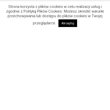
Strona korzysta z plików cookies w celu realizacji usług i
zgodnie z Polityką Plików Cookies. Możesz określić warunki
przechowywania lub dostępu do plików cookies w Twojej
przeglądarce.
Akceptuj
2025 Wszystkie prawa zastrzeżone. Nota prawna Ten serwis
wykorzystuje pliki cookies. Wszystkie zasady ich używania
opisaliśmy w Polityce Cookies.