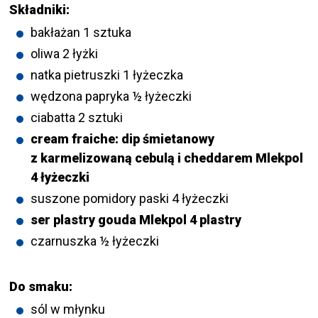
Składniki:
bakłażan 1 sztuka
oliwa 2 łyżki
natka pietruszki 1 łyżeczka
wędzona papryka ½ łyżeczki
ciabatta 2 sztuki
cream fraiche: dip śmietanowy
z karmelizowaną cebulą i cheddarem Mlekpol
4 łyżeczki
suszone pomidory paski 4 łyżeczki
ser plastry gouda Mlekpol 4 plastry
czarnuszka ½ łyżeczki
Do smaku:
sól w młynku