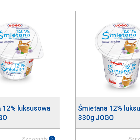
a 12% luksusowa
Śmietana 12% luks
GO
330g JOGO
Szczegóły
Szcz