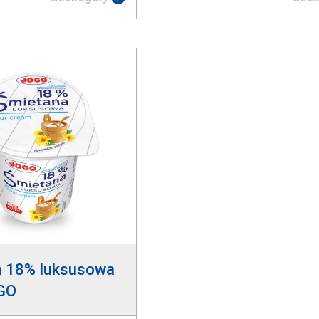
a 18% luksusowa
GO