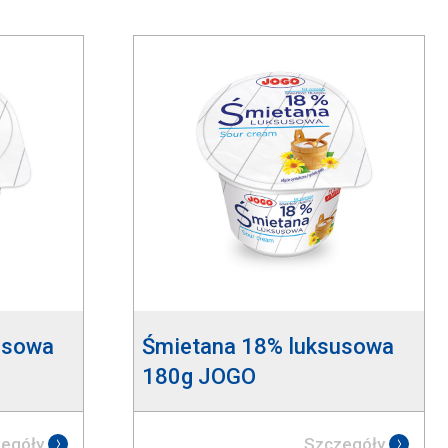
usowa
Śmietana 18% luksusowa
180g JOGO
egóły
Szczegóły