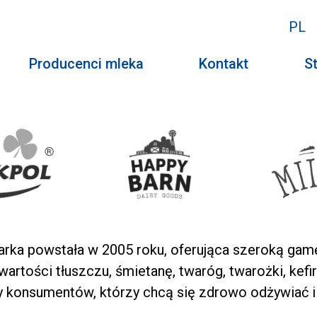
PL
Producenci mleka
Kontakt
St
rka powstała w 2005 roku, oferująca szeroką gamę 
wartości tłuszczu, śmietanę, twaróg, twarożki, kef
y konsumentów, którzy chcą się zdrowo odżywiać i