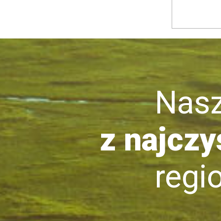
Nasze 
z najczy
region