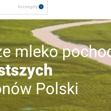
Szczegóły
mleko pochod
stszych
ów Polski