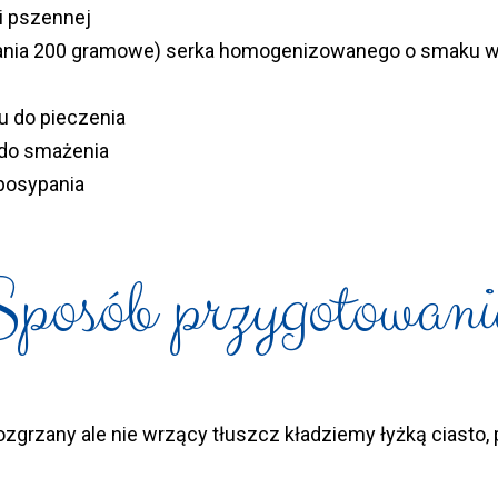
ki pszennej
ania 200 gramowe) serka homogenizowanego o smaku w
u do pieczenia
 do smażenia
 posypania
Sposób przygotowani
rzany ale nie wrzący tłuszcz kładziemy łyżką ciasto, p