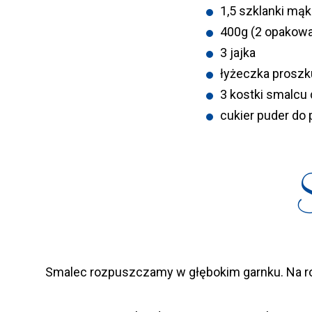
1,5 szklanki mą
400g (2 opakow
3 jajka
łyżeczka proszk
3 kostki smalcu
cukier puder do
Smalec rozpuszczamy w głębokim garnku. Na rozg