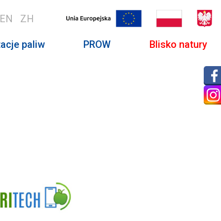
EN
ZH
acje paliw
PROW
Blisko natury