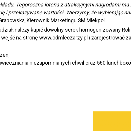
składu. Tegoroczna loteria z atrakcyjnymi nagrodami ma
ię i przekazywane wartości. Wierzymy, że wybierając na
Grabowska, Kierownik Marketingu SM Mlekpol.
j udział, należy kupić dowolny serek homogenizowany Ro
 wejść na stronę
www.odmleczarzy.pl
i zarejestrować z
rzeń;
uwieczniania niezapomnianych chwil oraz 560 lunchbox