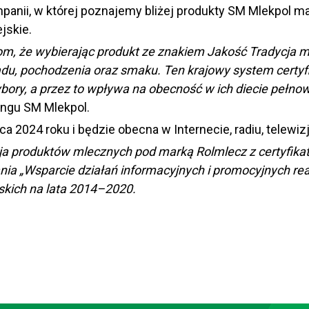
mpanii, w której poznajemy bliżej produkty SM Mlekpol m
ejskie.
 że wybierając produkt ze znakiem Jakość Tradycja mar
u, pochodzenia oraz smaku. Ten krajowy system certyfika
ybory, a przez to wpływa na obecność w ich diecie pełn
ingu SM Mlekpol.
 2024 roku i będzie obecna w Internecie, radiu, telewizj
a produktów mlecznych pod marką Rolmlecz z certyfika
ania „Wsparcie działań informacyjnych i promocyjnych r
kich na lata 2014–2020.