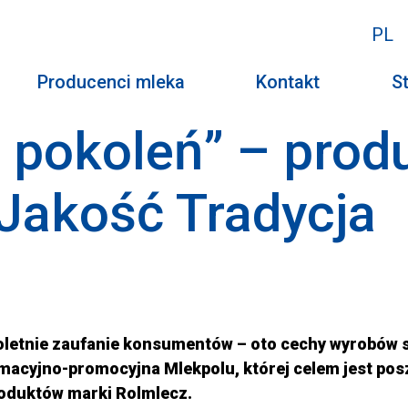
PL
Producenci mleka
Kontakt
St
d pokoleń” – prod
 Jakość Tradycja
loletnie zaufanie konsumentów – oto cechy wyrobów
rmacyjno-promocyjna Mlekpolu, której celem jest p
oduktów marki Rolmlecz.