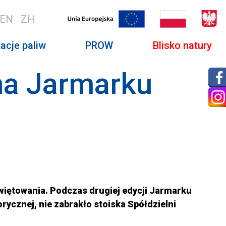
EN
ZH
acje paliw
PROW
Blisko natury
na Jarmarku
więtowania. Podczas drugiej edycji Jarmarku
rycznej, nie zabrakło stoiska Spółdzielni