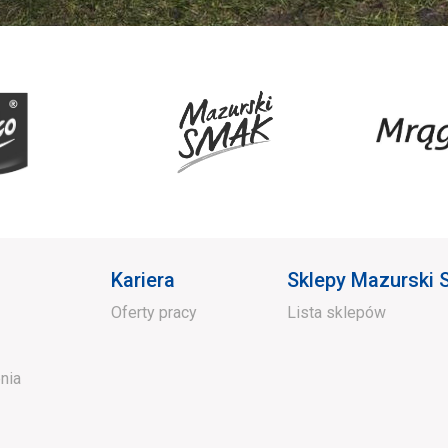
Kariera
Sklepy Mazurski
Oferty pracy
Lista sklepów
nia