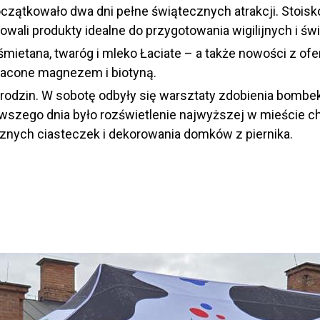
oczątkowało dwa dni pełne świątecznych atrakcji. Stois
owali produkty idealne do przygotowania wigilijnych i ś
ietana, twaróg i mleko Łaciate – a także nowości z ofer
ogacone magnezem i biotyną.
h rodzin. W sobotę odbyły się warsztaty zdobienia bombe
zego dnia było rozświetlenie najwyższej w mieście cho
znych ciasteczek i dekorowania domków z piernika.