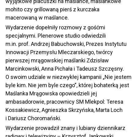
wyjątkowe placuszki na maślance, maślankowe
mohito czy grillowaną pierś z kurczaka
macerowaną w maślance.
Wydarzenie dopełniły rozmowy z gośćmi
specjalnymi. Plenerowe studio odwiedzili
m.in. prof. Andrzej Babuchowski, Prezes Instytutu
Innowacji Przemysłu Mleczarskiego, twórcy
pierwszej mrągowskiej maślanki Zdzisław
Marcinkowski, Anna Pichała i Tadeusz Szczęsny.
O swoim udziale w niezwykłej kampanii „Nie jestem
byle kim. Nie jem byle czego”, której bohaterką jest
Maślanka Mrągowska opowiedzieli jej
ambasadorowie, pracownicy SM Mlekpol: Teresa
Kossakiewicz, Agnieszka Skrzyńska, Marta Loch
i Dariusz Choromański.
Wydarzenie prowadził znany i lubiany dziennikarz
radiowy i telewizyjny – Krzysztof Jankowski