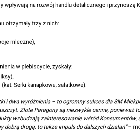
ny wpływają na rozwój handlu detalicznego i przynoszą
 otrzymały trzy z nich:
poje mleczne),
nienia w plebiscycie, zyskały:
iksy),
 (kat. Serki kanapkowe, sałatkowe).
tki i dwa wyróżnienia – to ogromny sukces dla SM Mlekp
czyt. Złote Paragony są niezwykle cenne, ponieważ to det
dukty wzbudzają zainteresowanie wśród Konsumentów, a 
y dobrą drogą, to także impuls do dalszych działań”
– mó