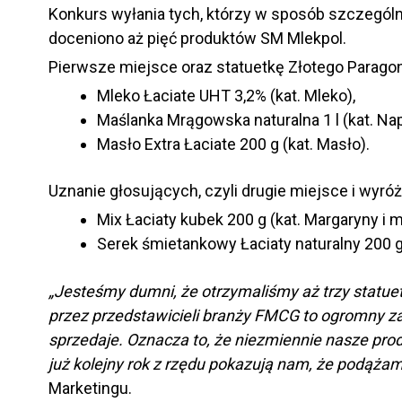
Konkurs wyłania tych, którzy w sposób szczegól
doceniono aż pięć produktów SM Mlekpol.
Pierwsze miejsce oraz statuetkę Złotego Paragonu
Mleko Łaciate UHT 3,2% (kat. Mleko),
Maślanka Mrągowska naturalna 1 l (kat. Na
Masło Extra Łaciate 200 g (kat. Masło).
Uznanie głosujących, czyli drugie miejsce i wyróż
Mix Łaciaty kubek 200 g (kat. Margaryny i m
Serek śmietankowy Łaciaty naturalny 200 g
„Jesteśmy dumni, że otrzymaliśmy aż trzy statue
przez przedstawicieli branży FMCG to ogromny zasz
sprzedaje. Oznacza to, że niezmiennie nasze pro
już kolejny rok z rzędu pokazują nam, że podążam
Marketingu.