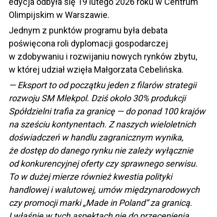
edycja odbyła się 19 lutego 2026 roku w Centrum
Olimpijskim w Warszawie.
Jednym z punktów programu była debata
poświęcona roli dyplomacji gospodarczej
w zdobywaniu i rozwijaniu nowych rynków zbytu,
w której udział wzięła Małgorzata Cebelińska.
— Eksport to od początku jeden z filarów strategii
rozwoju SM Mlekpol. Dziś około 30% produkcji
Spółdzielni trafia za granicę — do ponad 100 krajów
na sześciu kontynentach. Z naszych wieloletnich
doświadczeń w handlu zagranicznym wynika,
że dostęp do danego rynku nie zależy wyłącznie
od konkurencyjnej oferty czy sprawnego serwisu.
To w dużej mierze również kwestia polityki
handlowej i walutowej, umów międzynarodowych
czy promocji marki „Made in Poland” za granicą.
I właśnie w tych aspektach nie do przecenienia