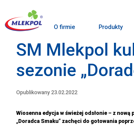
O firmie
Produkty
SM Mlekpol kul
sezonie „Dora
Opublikowany 23.02.2022
Wiosenna edycja w świeżej odsłonie – z nową
„Doradca Smaku” zachęci do gotowania poprz