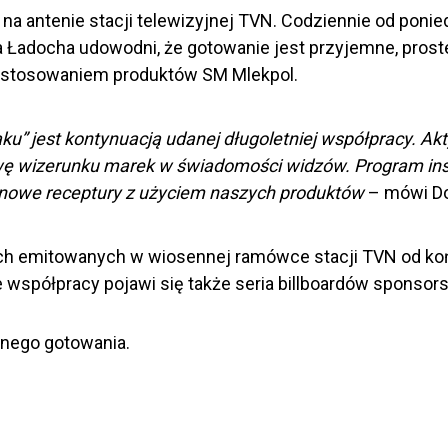
a antenie stacji telewizyjnej TVN. Codziennie od ponie
ria Ładocha udowodni, że gotowanie jest przyjemne, prost
astosowaniem produktów SM Mlekpol.
” jest kontynuacją udanej długoletniej współpracy. A
ę wizerunku marek w świadomości widzów. Program ins
o nowe receptury z użyciem naszych produktów
– mówi Do
h emitowanych w wiosennej ramówce stacji TVN od koń
e współpracy pojawi się także seria billboardów sponso
nego gotowania.