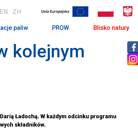
EN
ZH
acje paliw
PROW
Blisko natury
 w kolejnym
 – Darią Ładochą. W każdym odcinku programu
wych składników.