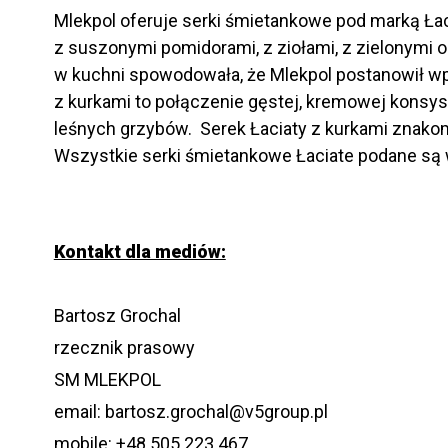
Mlekpol oferuje serki śmietankowe pod marką Łac
z suszonymi pomidorami, z ziołami, z zielonymi 
w kuchni spowodowała, że Mlekpol postanowił wpr
z kurkami to połączenie gęstej, kremowej konsys
leśnych grzybów. Serek Łaciaty z kurkami znakom
Wszystkie serki śmietankowe Łaciate podane są
Kontakt dla mediów:
Bartosz Grochal
rzecznik prasowy
SM MLEKPOL
email: bartosz.grochal@v5group.pl
mobile: +48 505 223 467