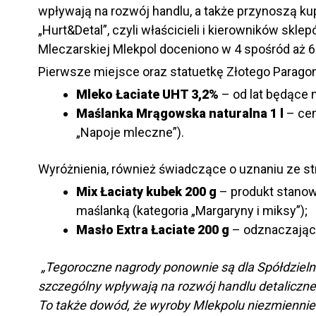
wpływają na rozwój handlu, a także przynoszą k
„Hurt&Detal”, czyli właścicieli i kierowników skl
Mleczarskiej Mlekpol doceniono w 4 spośród aż 6
Pierwsze miejsce oraz statuetkę Złotego Parago
Mleko Łaciate UHT 3,2%
– od lat będące
Maślanka Mrągowska naturalna 1 l
– cen
„Napoje mleczne”).
Wyróżnienia, również świadczące o uznaniu ze st
Mix Łaciaty kubek 200 g
– produkt stanow
maślanką (kategoria „Margaryny i miksy”);
Masło Extra Łaciate 200 g
– odznaczające
„Tegoroczne nagrody ponownie są dla Spółdzieln
szczególny wpływają na rozwój handlu detaliczn
To także dowód, że wyroby Mlekpolu niezmiennie