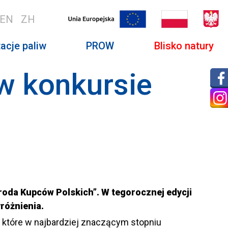
EN
ZH
acje paliw
PROW
Blisko natury
w konkursie
oda Kupców Polskich”. W tegorocznej edycji
różnienia.
 które w najbardziej znaczącym stopniu