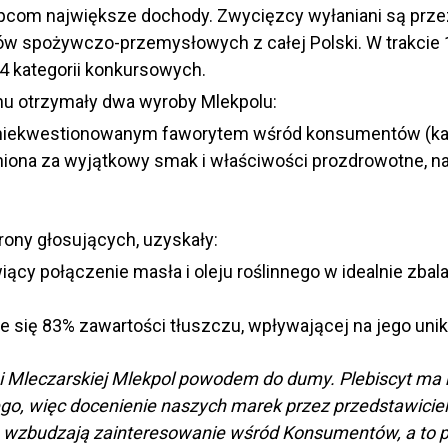
upcom największe dochody. Zwycięzcy wyłaniani są prze
epów spożywczo-przemysłowych z całej Polski. W trakcie 1
4 kategorii konkursowych.
nu otrzymały dwa wyroby Mlekpolu:
 niekwestionowanym faworytem wśród konsumentów (kate
iona za wyjątkowy smak i właściwości prozdrowotne, na
rony głosujących, uzyskały:
iący połączenie masła i oleju roślinnego w idealnie z
 się 83% zawartości tłuszczu, wpływającej na jego unika
i Mleczarskiej Mlekpol powodem do dumy. Plebiscyt ma n
ego, więc docenienie naszych marek przez przedstawici
 wzbudzają zainteresowanie wśród Konsumentów, a to p