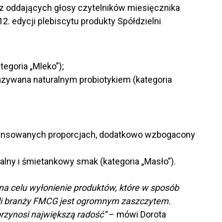
z oddających głosy czytelników miesięcznika
2. edycji plebiscytu produkty Spółdzielni
goria „Mleko”);
zywana naturalnym probiotykiem (kategoria
balansowanych proporcjach, dodatkowo wzbogacony
lny i śmietankowy smak (kategoria „Masło”).
a celu wyłonienie produktów, które w sposób
eli branży FMCG jest ogromnym zaszczytem.
rzynosi największą radość”
– mówi Dorota