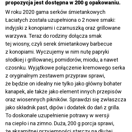
propozycja jest dostępna w 200 g opakowaniu.
W roku 2020 gama serków śmietankowych
Łaciatych została uzupełniona o 2 nowe smaki:
indyjski z konopiami i czarnuszką oraz grillowane
warzywa. Teraz do rodziny dołącza smak
tej wiosny, czyli serek śmietankowy barbecue
z konopiami. Wyczujemy w nim nutę papryki
słodkiej i grillowanej, pomidorów, miodu, a nawet
czosnku. Wyjątkowe połączenie kremowego serka
z oryginalnym zestawem przypraw sprawi,
że będzie on idealny nie tylko jako główny bohater
kanapek, ale także jako element innych przepisów
oraz wiosennych pikników. Sprawdzi się zwłaszcza
jako składnik past, dipów i dodatek do dań z grilla.
To doskonałe uzupełnienie potrawy w wersji
na ciepło i na zimno. Duża, 200 g porcja sprawi,
że aksamitnej przyjemności starczy na dłużej.