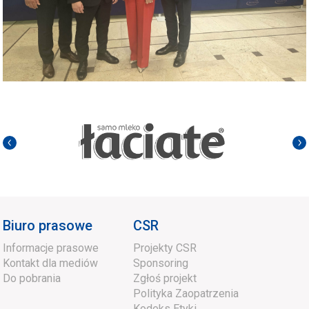
Biuro prasowe
CSR
Informacje prasowe
Projekty CSR
Kontakt dla mediów
Sponsoring
Do pobrania
Zgłoś projekt
Polityka Zaopatrzenia
Kodeks Etyki