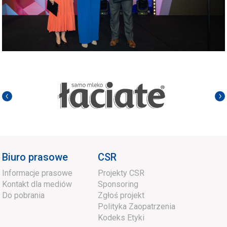
Biuro prasowe
CSR
Informacje prasowe
Projekty CSR
Kontakt dla mediów
Sponsoring
Do pobrania
Zgłoś projekt
Polityka Zaopatrzenia
Kodeks Etyki