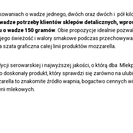
kowaniach o wadze jednego, dwóch oraz dwóch i pół ki
wadze potrzeby klientów sklepów detalicznych,
wpro
ku o wadze 150 gramów
. Obie propozycje idealnie pozw
jego świeżość i walory smakowe podczas przechowywan
zata graficzna całej linii produktów mozzarella.
ycji serowarskiej i najwyższej jakości, o którą dba Mle
o doskonały produkt, który sprawdzi się zarówno na ulub
rella to znakomite źródło wapnia, bogactwo cennych wi
erii mlekowych.