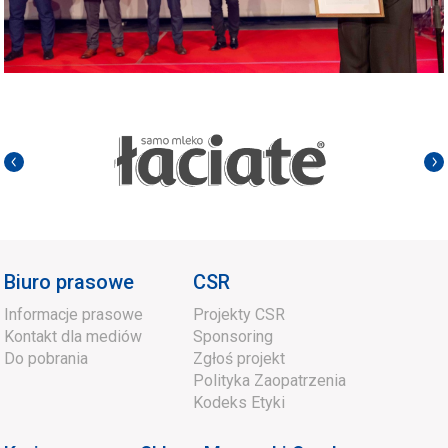
Biuro prasowe
CSR
Informacje prasowe
Projekty CSR
Kontakt dla mediów
Sponsoring
Do pobrania
Zgłoś projekt
Polityka Zaopatrzenia
Kodeks Etyki