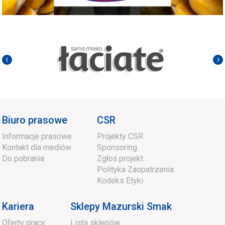
Biuro prasowe
CSR
Informacje prasowe
Projekty CSR
Kontakt dla mediów
Sponsoring
Do pobrania
Zgłoś projekt
Polityka Zaopatrzenia
Kodeks Etyki
Kariera
Sklepy Mazurski Smak
Oferty pracy
Lista sklepów