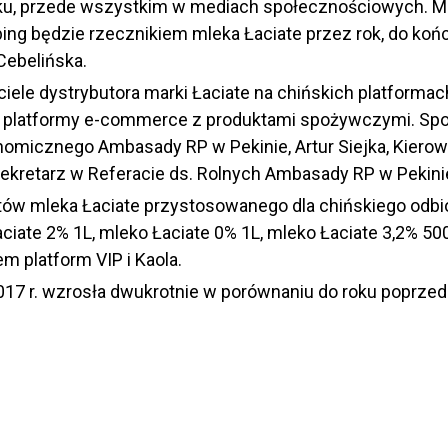
ku, przede wszystkim w mediach społecznościowych. Mle
ing będzie rzecznikiem mleka Łaciate przez rok, do koń
Cebelińska.
ciele dystrybutora marki Łaciate na chińskich platfor
ej platformy e-commerce z produktami spożywczymi. Spo
nomicznego Ambasady RP w Pekinie, Artur Siejka, Kierow
ekretarz w Referacie ds. Rolnych Ambasady RP w Pekini
entów mleka Łaciate przystosowanego dla chińskiego odb
aciate 2% 1L, mleko Łaciate 0% 1L, mleko Łaciate 3,2% 5
 platform VIP i Kaola.
17 r. wzrosła dwukrotnie w porównaniu do roku poprzed