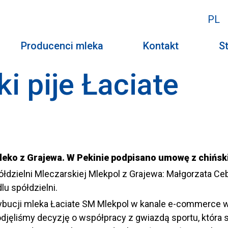
PL
Producenci mleka
Kontakt
St
ki pije Łaciate
leko z Grajewa. W Pekinie podpisano umowę z chińs
ółdzielni Mleczarskiej Mlekpol z Grajewa: Małgorzata Ce
lu spółdzielni.
ybucji mleka Łaciate SM Mlekpol w kanale e-commerce 
ęliśmy decyzję o współpracy z gwiazdą sportu, która st