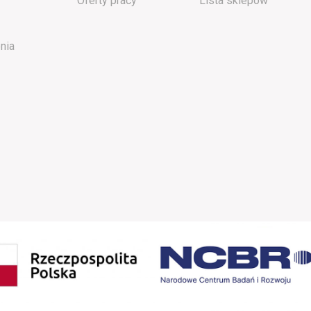
Oferty pracy
Lista sklepów
nia