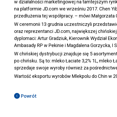
w działalności marketingowej na tamtejszym ryn
na platformie JD.com we wrześniu 2017. Chen Yib
przedłużenia tej współpracy. – mówi Małgorzata 
W ceremonii 13 grudnia uczestniczyli przedstawi
oraz reprezentanci JD.com, największej chiński
dyplomaci: Artur Gradziuk, Kierownik Wydział Eko
Ambasady RP w Pekinie i Magdalena Gorzycka, I S
W chińskiej dystrybucji znajduje się 5 asortym
po chińsku. Są to: mleko Łaciate 3,2% 1L, mleko Ł
sprzedaje swoje wyroby również za pośrednictwem
Wartość eksportu wyrobów Mlekpolu do Chin w 20
Powrót