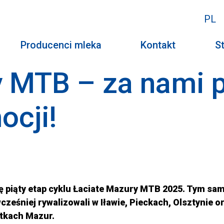
PL
Producenci mleka
Kontakt
St
y MTB – za nami 
ocji!
ię piąty etap cyklu Łaciate Mazury MTB 2025. Tym s
wcześniej rywalizowali w Iławie, Pieckach, Olsztynie 
ątkach Mazur.