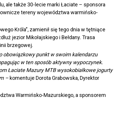
 ale także 30-lecie marki Łaciate – sponsora
malownicze tereny województwa warmińsko-
ego Króla”, zamienił się tego dnia w tętniące
łuż jezior Mikołajskiego i Bełdany. Trasa
nii brzegowej.
jako obowiązkowy punkt w swoim kalendarzu
 propagując w ten sposób aktywny wypoczynek.
com Łaciate Mazury MTB wysokobiałkowe jogurty
ym –
komentuje Dorota Grabowska, Dyrektor
ewództwa Warmińsko-Mazurskiego, a sponsorem