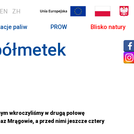
EN
ZH
acje paliw
PROW
Blisko natury
półmetek
amym wkroczyliśmy w drugą połowę
oraz Mrągowie, a przed nimi jeszcze cztery