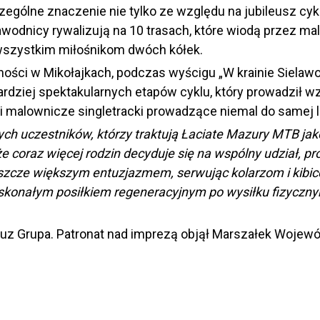
ólne znaczenie nie tylko ze względu na jubileusz cyklu,
zawodnicy rywalizują na 10 trasach, które wiodą przez 
 wszystkim miłośnikom dwóch kółek.
ści w Mikołajkach, podczas wyścigu „W krainie Sielawow
rdziej spektakularnych etapów cyklu, który prowadził wzd
i malownicze singletracki prowadzące niemal do samej li
łych uczestników, którzy traktują Łaciate Mazury MTB 
że coraz więcej rodzin decyduje się na wspólny udział,
szcze większym entuzjazmem, serwując kolarzom i kibi
są doskonałym posiłkiem regeneracyjnym po wysiłku fizyczn
Luz Grupa. Patronat nad imprezą objął Marszałek Woj